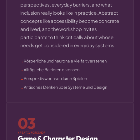
perspectives, everyday barriers, and what
inclusion really looks like in practice. Abstract
concepts like accessibility become concrete
and lived, and the workshop invites
participants to think critically about whose
needs get considered in everyday systems.
Körperliche und neuronale Vielfalt verstehen
Alltägliche Barrieren erkennen
Perspektivwechsel durch Spielen
Kritisches Denken über Systeme und Design
03
KREATIVWORKSHOP
Game & Character Design