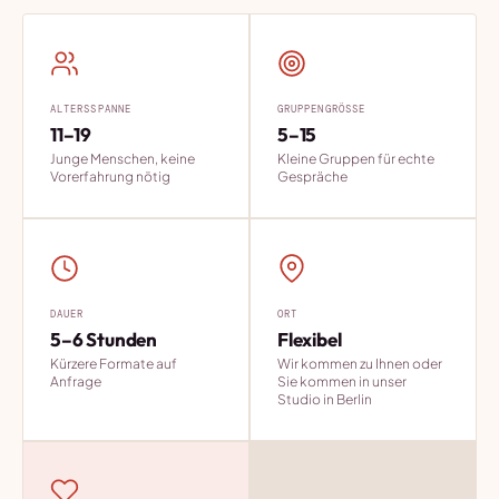
ALTERSSPANNE
GRUPPENGRÖSSE
11–19
5–15
Junge Menschen, keine
Kleine Gruppen für echte
Vorerfahrung nötig
Gespräche
DAUER
ORT
5–6 Stunden
Flexibel
Kürzere Formate auf
Wir kommen zu Ihnen oder
Anfrage
Sie kommen in unser
Studio in Berlin