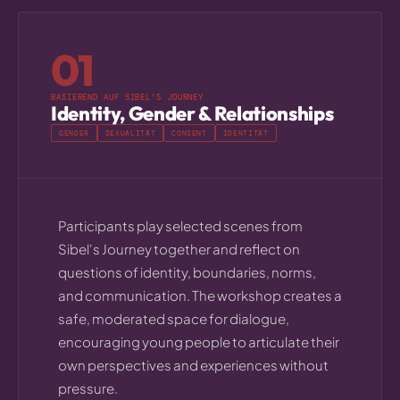
01
BASIEREND AUF SIBEL'S JOURNEY
Identity, Gender & Relationships
GENDER
SEXUALITÄT
CONSENT
IDENTITÄT
Participants play selected scenes from
Sibel's Journey together and reflect on
questions of identity, boundaries, norms,
and communication. The workshop creates a
safe, moderated space for dialogue,
encouraging young people to articulate their
own perspectives and experiences without
pressure.