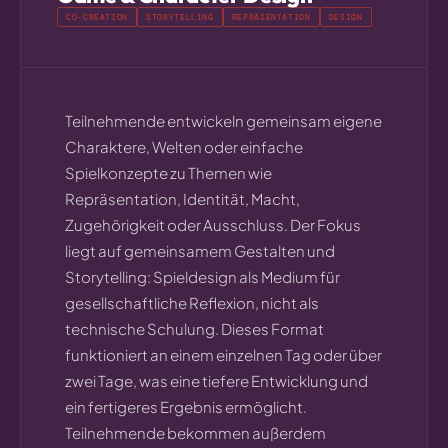
CO-CREATION
STORYTELLING
REPRÄSENTATION
DESIGN
Teilnehmende entwickeln gemeinsam eigene
Charaktere, Welten oder einfache
Spielkonzepte zu Themen wie
Repräsentation, Identität, Macht,
Zugehörigkeit oder Ausschluss. Der Fokus
liegt auf gemeinsamem Gestalten und
Storytelling: Spieldesign als Medium für
gesellschaftliche Reflexion, nicht als
technische Schulung. Dieses Format
funktioniert an einem einzelnen Tag oder über
zwei Tage, was eine tiefere Entwicklung und
ein fertigeres Ergebnis ermöglicht.
Teilnehmende bekommen außerdem