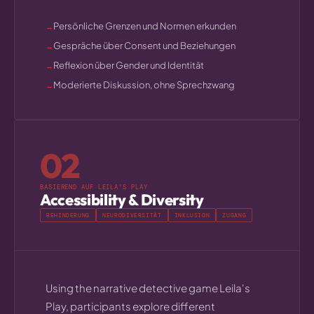
Persönliche Grenzen und Normen erkunden
Gespräche über Consent und Beziehungen
Reflexion über Gender und Identität
Moderierte Diskussion, ohne Sprechzwang
02
BASIEREND AUF LEILA'S PLAY
Accessibility & Diversity
BEHINDERUNG
NEURODIVERSITÄT
INKLUSION
ZUGANG
Using the narrative detective game Leila's
Play, participants explore different