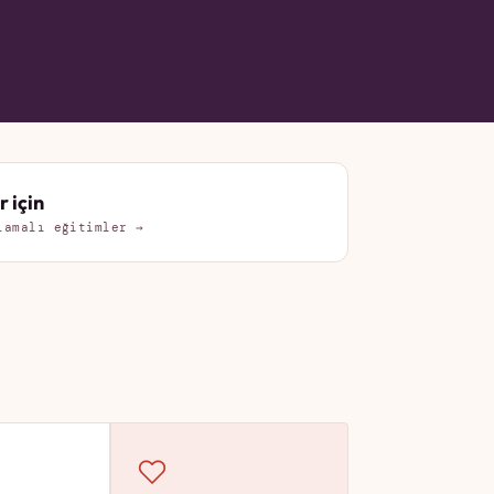
r için
lamalı eğitimler →