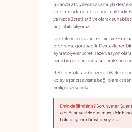
Şu anda atölyelerimiz kamuyla destekl
kapsamında ücretsiz sunulmaktadır. 
yalnızca ücretli atölye olarak sunabile
erişilebilir kılıyoruz.
Desteklenen kapasite sınırlıdır. Grupl
programa göre seçilir. Desteklenen bi
aynı atölyeler ücretli rezervasyon olar
uzun bir paketin parçası olarak sunulur
Referans olarak: benzer atölyeler genelli
kolaylaştırıcı sayısına bağlı olarak sea
aralığında sunulur.
Emin değil misiniz?
Sorun yeter. Şu a
olduğunu ve sizin durumunuz için hang
bulunduğunu dürüstçe söyleriz.