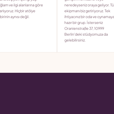
ğlam ve ilgi alanlarına göre
neredeyseniz oraya geliyor. T
arlıyoruz. Hiçbir atölye
ekipmanı biz getiriyoruz. Tek
birinin aynısı değil.
ihtiyacınız bir oda ve oynamay
hazır bir grup. İsterseniz
Oranienstraße 37, 10999
Berlin'deki stüdyomuza da
gelebilirsiniz.