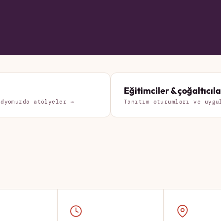
Eğitimciler & çoğaltıcıla
üdyomuzda atölyeler →
Tanıtım oturumları ve uygu