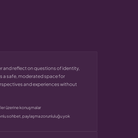
 and reflect on questions of identity,
 a safe, moderated space for
erspectives and experiences without
kiler üzerine konuşmalar
lu sohbet, paylaşma zorunluluğu yok