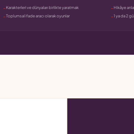
Karakterleri ve dünyaları birlikte yaratmak
Hikâye anla
Toplumsal ifade aracı olarak oyunlar
1 ya da 2 g