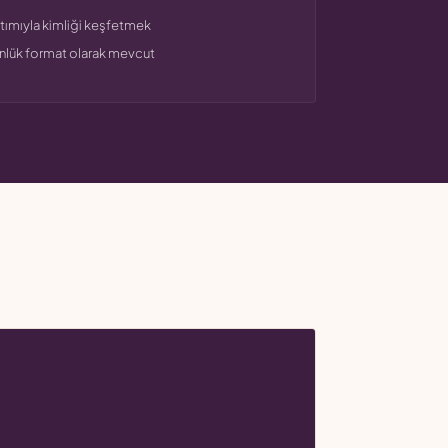
tımıyla kimliği keşfetmek
ünlük format olarak mevcut