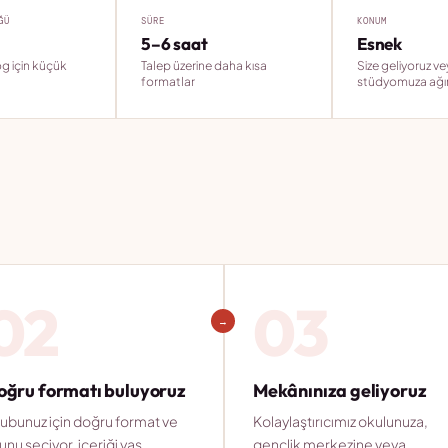
ĞÜ
SÜRE
KONUM
5–6 saat
Esnek
og için küçük
Talep üzerine daha kısa
Size geliyoruz ve
formatlar
stüdyomuza ağır
02
03
→
oğru formatı buluyoruz
Mekânınıza geliyoruz
ubunuz için doğru format ve
Kolaylaştırıcımız okulunuza,
unu seçiyor, içeriği yaş,
gençlik merkezine veya