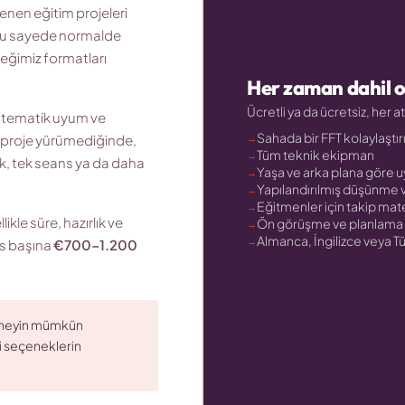
enen eğitim projeleri
Bu sayede normalde
ceğimiz formatları
Her zaman dahil 
Ücretli ya da ücretsiz, her at
ar tematik uyum ve
Sahada bir FFT kolaylaştırı
r proje yürümediğinde,
Tüm teknik ekipman
ak, tek seans ya da daha
Yaşa ve arka plana göre u
.
Yapılandırılmış düşünme v
Eğitmenler için takip mate
kle süre, hazırlık ve
Ön görüşme ve planlama
Almanca, İngilizce veya T
ns başına
€700–1.200
n neyin mümkün
i seçeneklerin