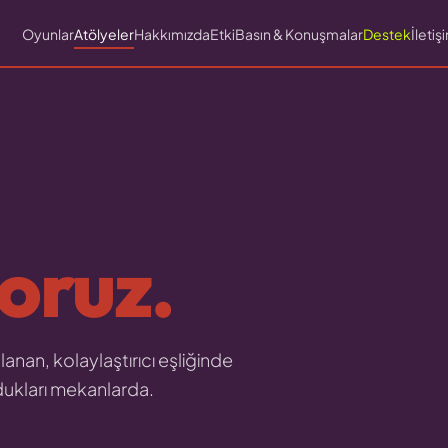
Oyunlar
Atölyeler
Hakkımızda
Etki
Basın & Konuşmalar
Destek
İletiş
yoruz.
lanan, kolaylaştırıcı eşliğinde
ndukları mekanlarda.