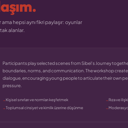
laşım.
r ama hepsi aynı fikri paylaşır: oyunlar
tak alanlar.
Participants play selected scenes from Sibel's Journey together
boundaries, norms, and communication. The workshop creates
dialogue, encouraging young people to articulate their own p
pressure.
Kişisel sınırları ve normları keşfetmek
Rıza ve iliş
Toplumsal cinsiyet ve kimlik üzerine düşünme
Moderasyon