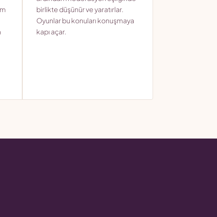
üm
birlikte düşünür ve yaratırlar.
Oyunlar bu konuları konuşmaya
a
kapı açar.