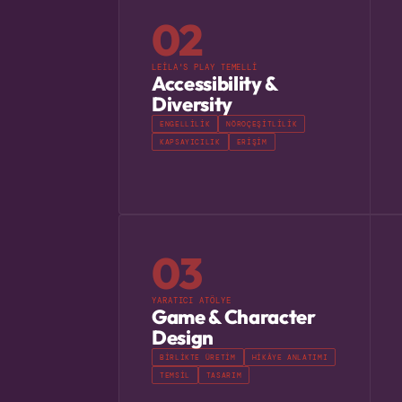
02
LEILA'S PLAY TEMELLI
Accessibility &
Diversity
ENGELLILIK
NÖROÇEŞITLILIK
KAPSAYICILIK
ERIŞIM
03
YARATICI ATÖLYE
Game & Character
Design
BIRLIKTE ÜRETIM
HIKÂYE ANLATIMI
TEMSIL
TASARIM