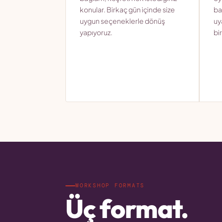
konular. Birkaç gün içinde size
ba
uygun seçeneklerle dönüş
uy
yapıyoruz.
bir
WORKSHOP FORMATS
Üç format.