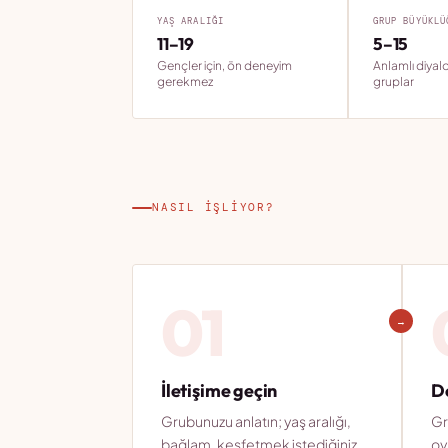
YAŞ ARALIĞI
GRUP BÜYÜKLÜ
11–19
5–15
Gençler için, ön deneyim
Anlamlı diyal
gerekmez
gruplar
NASIL IŞLIYOR?
01
→
İletişime geçin
D
Grubunuzu anlatın; yaş aralığı,
Gr
bağlam, keşfetmek istediğiniz
oy