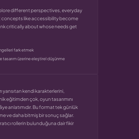
xplore different perspectives, everyday
act concepts like accessibility become
ink critically about whose needs get
gelleri fark etmek
e tasarım üzerine eleştirel düşünme
rı yansıtan kendi karakterlerini,
eknik eğitimden çok, oyun tasarımını
âye anlatımıdır. Bu format tek günlük
tirme ve daha bitmiş bir sonuç sağlar.
atıcı rollerin bulunduğuna dair fikir