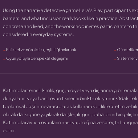
Using the narrative detective game Leila's Play, participants e
barriers, and what inclusion really looks like in practice. Abstr
concrete and lived, and the workshop invites participants to th
considered in everyday systems.
Fiziksel ve nörolojik çeşitliliği anlamak
Gündelik en
Oyun yoluyla perspektif değişimi
Sistemler v
Katılımcılar temsil, kimlik, güç, aidiyet veya dışlanma gibi temala
dünyalarını veya basit oyun fikirlerini birlikte oluşturur. Odak; t
toplumsal düşünme aracı olarak kullanarak birlikte üretim ve hik
olarak da iki güne yayılarak da işler; iki gün, daha derin bir geliş
Katılımcılar ayrıca oyunların nasıl yapıldığına ve süreçte hangi yar
edinir.