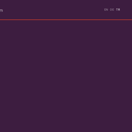
im
EN
·
DE
·
TR