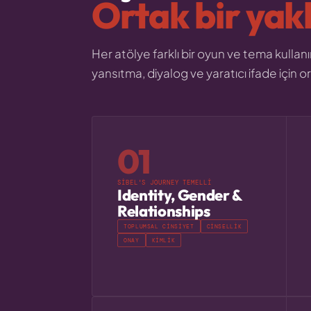
Ortak bir yak
Her atölye farklı bir oyun ve tema kullanı
yansıtma, diyalog ve yaratıcı ifade için or
01
SIBEL'S JOURNEY TEMELLI
Identity, Gender &
Relationships
TOPLUMSAL CINSIYET
CINSELLIK
ONAY
KIMLIK