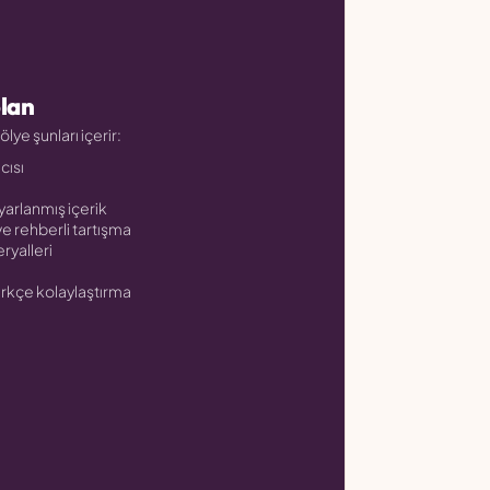
olan
ölye şunları içerir:
cısı
yarlanmış içerik
e rehberli tartışma
ryalleri
ürkçe kolaylaştırma