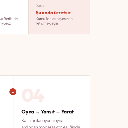
ÜCRET
Şu anda ücretsiz
ya Berlin'deki
Kamu fonları sayesinde,
lıyoruz
iletişime geçin
04
→
Oyna → Yansıt → Yarat
Katılımcılar oyunu oynar,
ardından moderasyon eşliğinde