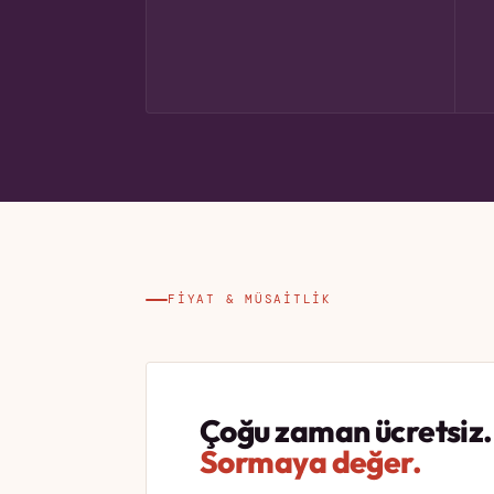
FIYAT & MÜSAITLIK
Çoğu zaman ücretsiz.
Sormaya değer.