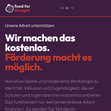
food for
EN
·
DE
·
TR
thought
Unsere Arbeit unterstützen
Wir machen das
kostenlos.
Förderung macht es
möglich.
Narrative Spiele und moderierte Workshops zu
Identität, Inklusion und Zugehörigkeit, die wir
Schulen und Jugendzentren kostenlos anbieten.
Das funktioniert nur, weil jemand diese Arbeit
finanziert. So werden Sie Teil davon.